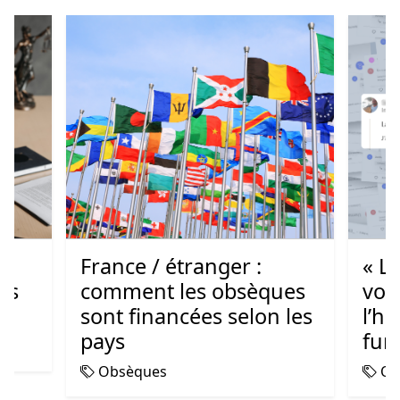
es
France / étranger :
« L
dès
comment les obsèques
vom
sont financées selon les
l’hi
pays
fun
Obsèques
Ob