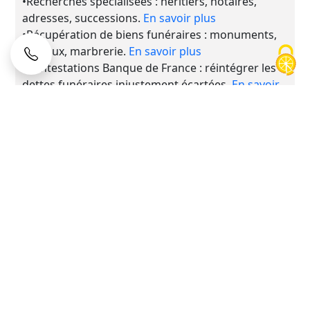
•Recherches spécialisées : héritiers, notaires,
adresses, successions.
En savoir plus
•Récupération de biens funéraires : monuments,
caveaux, marbrerie.
En savoir plus
•Contestations Banque de France : réintégrer les
dettes funéraires injustement écartées.
En savoir
plus
Chaque action est menée avec rigueur juridique et
discrétion, afin de protéger l’image de votre
établissement et de préserver la relation avec les
familles.
La gestion des impayés funéraires devient ainsi
une démarche normale, assumée et suivie.
Découvrir nos services